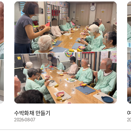
수박화채 만들기
여
2026-08-07
2