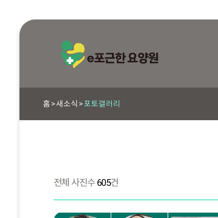
홈
새소식
포토갤러리
전체 사진수
605
건