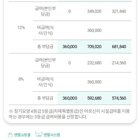
급여(본인부
0
349,020
321,840
담금)
12%
비급여(식
360,000
사/간식)
총 부담금
360,000
709,020
681,840
급여(본인부
0
232,680
214,560
담금)
8%
비급여(식
360,000
사/간식)
총 부담금
360,000
592,680
574,560
※ 장기요양 4등급 5등급(치매특별등급)인 어르신이 시설급여를 이용
하는 경우에는 3등급 급여비용을 산정합니다.
엔젤쇼핑몰
엔젤시스템