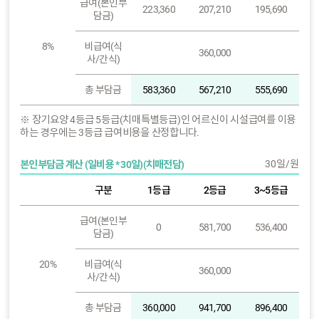
급여(본인부
223,360
207,210
195,690
담금)
8%
비급여(식
360,000
사/간식)
총 부담금
583,360
567,210
555,690
※ 장기요양 4등급 5등급(치매특별등급)인 어르신이 시설급여를 이용
하는 경우에는 3등급 급여비용을 산정합니다.
30일/원
본인부담금 계산 (일비용 * 30일)(치매전담)
구분
1등급
2등급
3~5등급
급여(본인부
0
581,700
536,400
담금)
20%
비급여(식
360,000
사/간식)
총 부담금
360,000
941,700
896,400