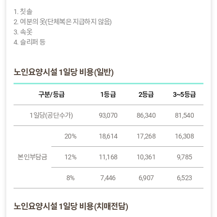
1. 칫솔
2. 여분의 옷(단체복은 지급하지 않음)
3. 속옷
4. 슬리퍼 등
노인요양시설 1일당 비용(일반)
구분/등급
1등급
2등급
3~5등급
1일당(공단수가)
93,070
86,340
81,540
20%
18,614
17,268
16,308
본인부담금
12%
11,168
10,361
9,785
8%
7,446
6,907
6,523
노인요양시설 1일당 비용(치매전담)