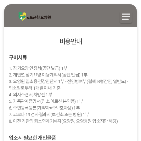
비용안내
구비서류
1. 장기요양 인정서(공단 발급) 1부
2. 개인별 장기요양 이용계획서(공단 발급) 1부
3. 요양원 입소용 건강진단서 1부 - 전염병여부(결핵, B형감염, 일반뇨) -
입소일로부터 1개월 이내 기준
4. 의사소견서,처방전 1부
5. 가족관계증명서(입소 어르신 본인용) 1부
6. 주민등록등본(계약자=주보호자용) 1부
7. 코로나 19 검사결과지(보건소 또는 병원) 1부
8. 이전 기관의 퇴소연계기록지(요양원, 요양병원 입소자만 해당)
입소시 필요한 개인물품