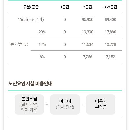
구분/등급
1등급
2등급
3~5등급
1일당(공단수가)
0
96,950
89,400
20%
0
19,390
17,880
본인부담금
12%
0
11,634
10,728
8%
0
7,756
7,152
노인요양시설 비용안내
본인부담
이용자
비급여
(일반, 감경,
부담금
(식사, 간식)
의료, 기초)