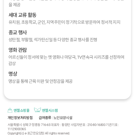
을 제공
세대 교류 활동
유치원, 초등학교, 군인, 지역주민이 정기적으로 방문하여 정서적 지지
종교 행사
성탄절, 부활절, 석가탄신일 등 다양한 종교 행사를 진행
영화 관람
어르신들이 정서에 맞는 옛 영화나 마당극, TV연속극 시리즈를 선정하여
감상
명상
명상을 통해 근육 이완 및 안정감을 제공
엔젤쇼핑몰
엔젤시스템
개인정보처리방침
급여종류
: 노인요양시설
서울특별시 성북구 정릉동 716-65 대표자 : 황광민 사업자번호 : 210-80-16800 기관기호 :
11129000365
Copyright(c) e-포근한요양원 All rights reserved.